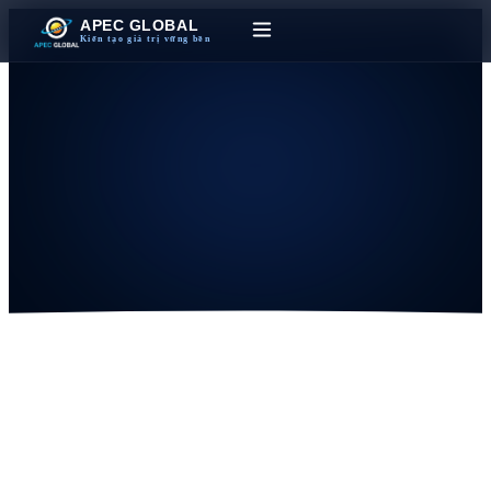
APEC GLOBAL
Kiến tạo giá trị vững bền
Gửi Yêu Cầu
Tư Vấn
Vui lòng điền thông tin bên dưới, chúng tôi sẽ phản hồi trong